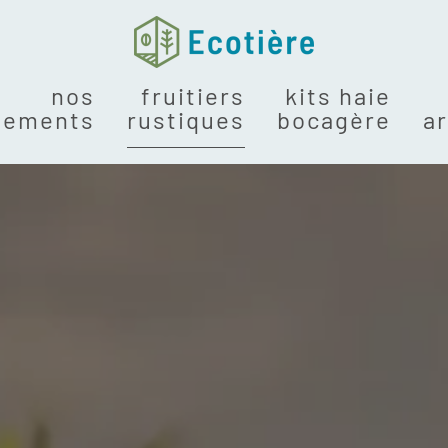
nos
fruitiers
kits haie
gements
rustiques
bocagère
a